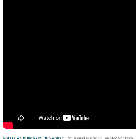
VOLLES HAUS BEI HEIDI UND HORST
21. FEBRUAR 2026
FRANK WUTTKE