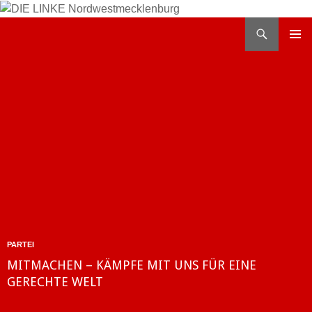
Zum
Inhalt
Suchen
DIE LINKE Nordwestmecklenburg
springen
PRIMÄR
MENÜ
PARTEI
MITMACHEN – KÄMPFE MIT UNS FÜR EINE
GERECHTE WELT