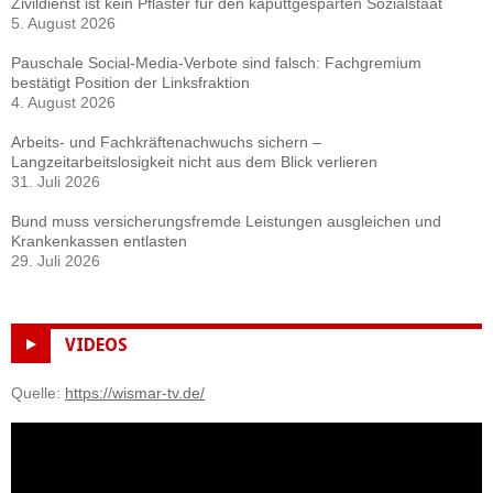
Zivildienst ist kein Pflaster für den kaputtgesparten Sozialstaat
5. August 2026
Pauschale Social-Media-Verbote sind falsch: Fachgremium
bestätigt Position der Linksfraktion
4. August 2026
Arbeits- und Fachkräftenachwuchs sichern –
Langzeitarbeitslosigkeit nicht aus dem Blick verlieren
31. Juli 2026
Bund muss versicherungsfremde Leistungen ausgleichen und
Krankenkassen entlasten
29. Juli 2026
VIDEOS
Quelle:
https://wismar-tv.de/