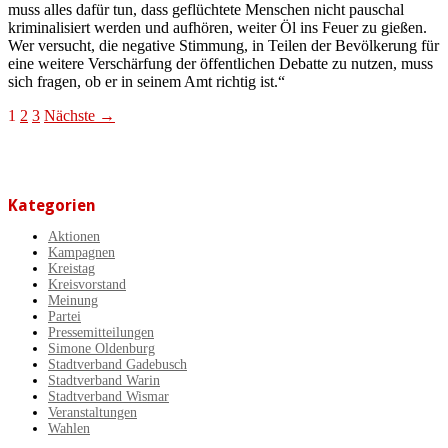
muss alles dafür tun, dass geflüchtete Menschen nicht pauschal
kriminalisiert werden und aufhören, weiter Öl ins Feuer zu gießen.
Wer versucht, die negative Stimmung, in Teilen der Bevölkerung für
eine weitere Verschärfung der öffentlichen Debatte zu nutzen, muss
sich fragen, ob er in seinem Amt richtig ist.“
Beitragsnavigation
1
2
3
Nächste →
Kategorien
Aktionen
Kampagnen
Kreistag
Kreisvorstand
Meinung
Partei
Pressemitteilungen
Simone Oldenburg
Stadtverband Gadebusch
Stadtverband Warin
Stadtverband Wismar
Veranstaltungen
Wahlen