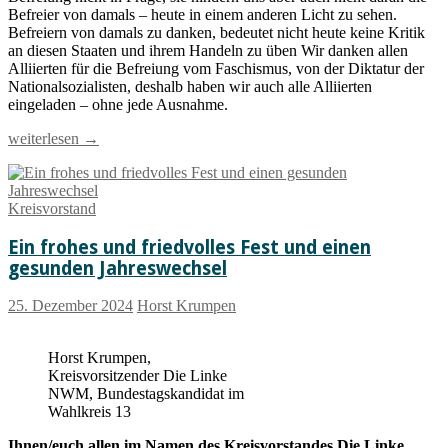
Befreier von damals – heute in einem anderen Licht zu sehen.
Befreiern von damals zu danken, bedeutet nicht heute keine Kritik
an diesen Staaten und ihrem Handeln zu üben Wir danken allen
Alliierten für die Befreiung vom Faschismus, von der Diktatur der
Nationalsozialisten, deshalb haben wir auch alle Alliierten
eingeladen – ohne jede Ausnahme.
Nie
weiterlesen
→
wieder
Krieg
–
Kreisvorstand
Nie
wieder
Ein frohes und friedvolles Fest und einen
Faschismus
gesunden Jahreswechsel
25. Dezember 2024
Horst Krumpen
Horst Krumpen,
Kreisvorsitzender Die Linke
NWM, Bundestagskandidat im
Wahlkreis 13
Ihnen/euch allen im Namen des Kreisvorstandes Die Linke