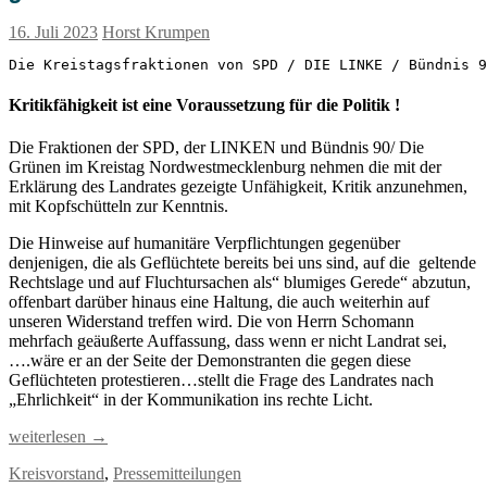
16. Juli 2023
Horst Krumpen
Die Kreistagsfraktionen von SPD / DIE LINKE / Bündnis 
Kritikfähigkeit ist eine Voraussetzung für die Politik !
Die Fraktionen der SPD, der LINKEN und Bündnis 90/ Die
Grünen im Kreistag Nordwestmecklenburg nehmen die mit der
Erklärung des Landrates gezeigte Unfähigkeit, Kritik anzunehmen,
mit Kopfschütteln zur Kenntnis.
Die Hinweise auf humanitäre Verpflichtungen gegenüber
denjenigen, die als Geflüchtete bereits bei uns sind, auf die geltende
Rechtslage und auf Fluchtursachen als“ blumiges Gerede“ abzutun,
offenbart darüber hinaus eine Haltung, die auch weiterhin auf
unseren Widerstand treffen wird. Die von Herrn Schomann
mehrfach geäußerte Auffassung, dass wenn er nicht Landrat sei,
….wäre er an der Seite der Demonstranten die gegen diese
Geflüchteten protestieren…stellt die Frage des Landrates nach
„Ehrlichkeit“ in der Kommunikation ins rechte Licht.
Reaktion
weiterlesen
→
von
Kreisvorstand
,
Pressemitteilungen
drei