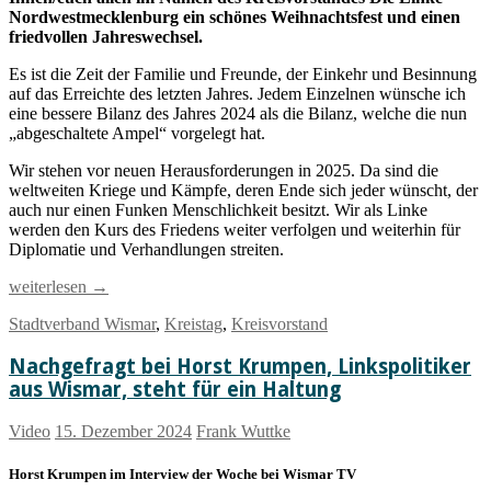
Nordwestmecklenburg ein schönes Weihnachtsfest und einen
friedvollen Jahreswechsel.
Es ist die Zeit der Familie und Freunde, der Einkehr und Besinnung
auf das Erreichte des letzten Jahres. Jedem Einzelnen wünsche ich
eine bessere Bilanz des Jahres 2024 als die Bilanz, welche die nun
„abgeschaltete Ampel“ vorgelegt hat.
Wir stehen vor neuen Herausforderungen in 2025. Da sind die
weltweiten Kriege und Kämpfe, deren Ende sich jeder wünscht, der
auch nur einen Funken Menschlichkeit besitzt. Wir als Linke
werden den Kurs des Friedens weiter verfolgen und weiterhin für
Diplomatie und Verhandlungen streiten.
Ein
weiterlesen
→
frohes
Stadtverband Wismar
,
Kreistag
,
Kreisvorstand
und
friedvolles
Nachgefragt bei Horst Krumpen, Linkspolitiker
Fest
und
aus Wismar, steht für ein Haltung
einen
gesunden
Video
15. Dezember 2024
Frank Wuttke
Jahreswechsel
Horst Krumpen im Interview der Woche bei Wismar TV