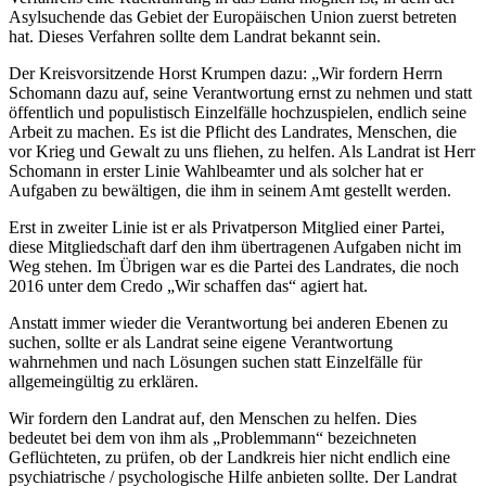
Asylsuchende das Gebiet der Europäischen Union zuerst betreten
hat. Dieses Verfahren sollte dem Landrat bekannt sein.
Der Kreisvorsitzende Horst Krumpen dazu: „Wir fordern Herrn
Schomann dazu auf, seine Verantwortung ernst zu nehmen und statt
öffentlich und populistisch Einzelfälle hochzuspielen, endlich seine
Arbeit zu machen. Es ist die Pflicht des Landrates, Menschen, die
vor Krieg und Gewalt zu uns fliehen, zu helfen. Als Landrat ist Herr
Schomann in erster Linie Wahlbeamter und als solcher hat er
Aufgaben zu bewältigen, die ihm in seinem Amt gestellt werden.
Erst in zweiter Linie ist er als Privatperson Mitglied einer Partei,
diese Mitgliedschaft darf den ihm übertragenen Aufgaben nicht im
Weg stehen. Im Übrigen war es die Partei des Landrates, die noch
2016 unter dem Credo „Wir schaffen das“ agiert hat.
Anstatt immer wieder die Verantwortung bei anderen Ebenen zu
suchen, sollte er als Landrat seine eigene Verantwortung
wahrnehmen und nach Lösungen suchen statt Einzelfälle für
allgemeingültig zu erklären.
Wir fordern den Landrat auf, den Menschen zu helfen. Dies
bedeutet bei dem von ihm als „Problemmann“ bezeichneten
Geflüchteten, zu prüfen, ob der Landkreis hier nicht endlich eine
psychiatrische / psychologische Hilfe anbieten sollte. Der Landrat