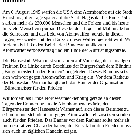
Bündnis?
Am 6. August 1945 warfen die USA eine Atombombe auf die Stadt
Hiroshima, drei Tage später auf die Stadt Nagasaki, bis Ende 1945
starben mehr als 230.000 Menschen und die Folgen sind bis heute
für viele Menschen spürbar. Diese beiden Tage sind Mahnmale für
die Schrecken und das Leid von Atomwaffen, gerade in diesen
Tagen, wo wieder mit dem Einsatz dieser Waffen gedroht wird. Wir
fordern als Linke den Beitritt der Bundesrepublik zum
Atomwaffenverbotsvertrag und ein Ende der Aufrüstungsspirale.
Die Hansestadt Wismar ist vor Jahren auf Vorschlag der damaligen
Fraktion Die Linke durch Beschluss der Bürgerschaft dem Bündnis
„Bürgermeister für den Frieden“ beigetreten. Dieses Bündnis setzt
sich weltweit gegen Atomwaffen und Krieg ein. Vor dem Rathaus
der Hansestadt Wismar hängt auch das Banner der Organisation
„Bürgermeister für den Frieden“.
Wir fordern als Linke Nordwestmecklenburg gerade an diesen
Tagen der Erinnerung an die Atombombenabwürfe, den
Bürgermeister der Hansestadt Wismar auf, sich dieses Beitrittes zu
erinnern und sich nicht nur gegen Atomwaffen einzusetzen sondern
auch für den Frieden. Das Banner vor dem Rathaus sollte mehr als
nur dekorativen Charakter haben, der Einsatz für den Frieden muss
sich auch im täglichen Handeln zeigen.