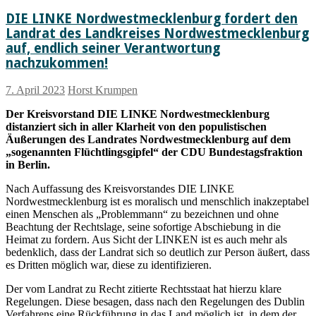
Fraktionen
DIE LINKE Nordwestmecklenburg fordert den
auf
das
Landrat des Landkreises Nordwestmecklenburg
Statement
auf, endlich seiner Verantwortung
des
nachzukommen!
Landrates
zu
7. April 2023
Horst Krumpen
der
an
Der Kreisvorstand DIE LINKE Nordwestmecklenburg
ihm
distanziert sich in aller Klarheit von den populistischen
geübten
Äußerungen des Landrates Nordwestmecklenburg auf dem
Kritik
„sogenannten Flüchtlingsgipfel“ der CDU Bundestagsfraktion
in Berlin.
Nach Auffassung des Kreisvorstandes DIE LINKE
Nordwestmecklenburg ist es moralisch und menschlich inakzeptabel
einen Menschen als „Problemmann“ zu bezeichnen und ohne
Beachtung der Rechtslage, seine sofortige Abschiebung in die
Heimat zu fordern. Aus Sicht der LINKEN ist es auch mehr als
bedenklich, dass der Landrat sich so deutlich zur Person äußert, dass
es Dritten möglich war, diese zu identifizieren.
Der vom Landrat zu Recht zitierte Rechtsstaat hat hierzu klare
Regelungen. Diese besagen, dass nach den Regelungen des Dublin
Verfahrens eine Rückführung in das Land möglich ist, in dem der