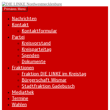
Zum
Inhalt
Suchen
Primäres Menü
springen
DIE LINKE
Nachrichten
Nordwestmecklenburg
Kontakt
Kontaktformular
Partei
Kreisvorstand
Kreisparteitag
Spenden
Dokumente
Fraktionen
Fraktion DIE LINKE im Kreistag
Bürgerschaft Wismar
Stadtfraktion Gadebusch
Mediathek
Termine
Wahlen