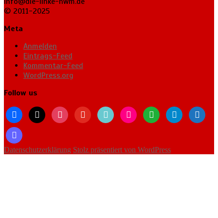
info@die-linke-nwm.de
© 2011-2025
Meta
Anmelden
Eintrags-Feed
Kommentar-Feed
WordPress.org
Follow us
facebook
x
instagram
youtube
tiktok
flickr
whatsapp
telegram
bluesky
mastodon
Datenschutzerklärung
Stolz präsentiert von WordPress