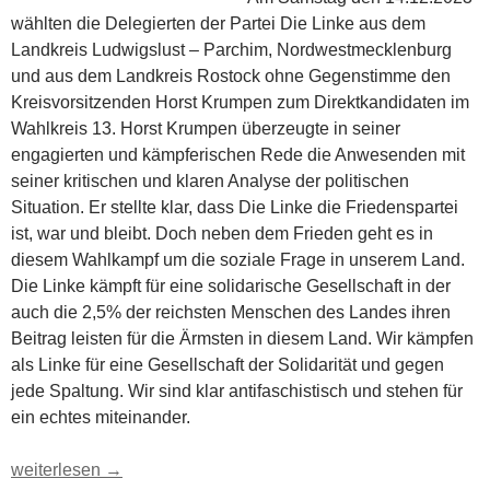
wählten die Delegierten der Partei Die Linke aus dem
Landkreis Ludwigslust – Parchim, Nordwestmecklenburg
und aus dem Landkreis Rostock ohne Gegenstimme den
Kreisvorsitzenden Horst Krumpen zum Direktkandidaten im
Wahlkreis 13. Horst Krumpen überzeugte in seiner
engagierten und kämpferischen Rede die Anwesenden mit
seiner kritischen und klaren Analyse der politischen
Situation. Er stellte klar, dass Die Linke die Friedenspartei
ist, war und bleibt. Doch neben dem Frieden geht es in
diesem Wahlkampf um die soziale Frage in unserem Land.
Die Linke kämpft für eine solidarische Gesellschaft in der
auch die 2,5% der reichsten Menschen des Landes ihren
Beitrag leisten für die Ärmsten in diesem Land. Wir kämpfen
als Linke für eine Gesellschaft der Solidarität und gegen
jede Spaltung. Wir sind klar antifaschistisch und stehen für
ein echtes miteinander.
Die Linke hat die Direktkandidaten im Wahlkreis 12 und 13 auf
weiterlesen
→