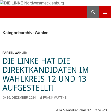
Zum
Inhalt
Suchen
DIE LINKE Nordwestmecklenburg
springen
PRIMÄR
MENÜ
Kategoriearchiv: Wahlen
PARTEI
,
WAHLEN
DIE LINKE HAT DIE
DIREKTKANDIDATEN IM
WAHLKREIS 12 UND 13
AUFGESTELLT!
16. DEZEMBER 2024
FRANK WUTTKE
Am Samstag den 14.12.2023