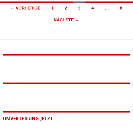
Beitragsnavigation
← VORHERIGE
1
2
3
4
…
8
NÄCHSTE →
UMVERTEILUNG JETZT