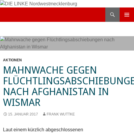
Zum
Inhalt
Suchen
DIE LINKE Nordwestmecklenburg
springen
PRIMÄR
MENÜ
AKTIONEN
MAHNWACHE GEGEN
FLÜCHTLINGSABSCHIEBUNG
NACH AFGHANISTAN IN
WISMAR
15. JANUAR 2017
FRANK WUTTKE
Laut einem kürzlich abgeschlossenen