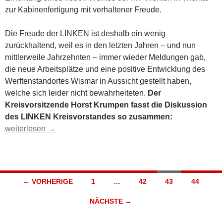
zur Kabinenfertigung mit verhaltener Freude.
Die Freude der LINKEN ist deshalb ein wenig
zurückhaltend, weil es in den letzten Jahren – und nun
mittlerweile Jahrzehnten – immer wieder Meldungen gab,
die neue Arbeitsplätze und eine positive Entwicklung des
Werftenstandortes Wismar in Aussicht gestellt haben,
welche sich leider nicht bewahrheiteten.
Der
Kreisvorsitzende Horst Krumpen fasst die Diskussion
des LINKEN Kreisvorstandes so zusammen:
DIE LINKE begrüsst das neue Werk der MV-Werften in Wisma
weiterlesen
→
Beitragsnavigation
← VORHERIGE
1
…
42
43
44
NÄCHSTE →