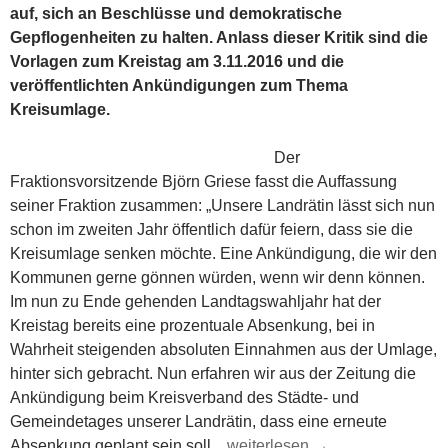
auf, sich an Beschlüsse und demokratische
Gepflogenheiten zu halten. Anlass dieser Kritik sind die
Vorlagen zum Kreistag am 3.11.2016 und die
veröffentlichten Ankündigungen zum Thema
Kreisumlage.
Der
Fraktionsvorsitzende Björn Griese fasst die Auffassung
seiner Fraktion zusammen: „Unsere Landrätin lässt sich nun
schon im zweiten Jahr öffentlich dafür feiern, dass sie die
Kreisumlage senken möchte. Eine Ankündigung, die wir den
Kommunen gerne gönnen würden, wenn wir denn können.
Im nun zu Ende gehenden Landtagswahljahr hat der
Kreistag bereits eine prozentuale Absenkung, bei in
Wahrheit steigenden absoluten Einnahmen aus der Umlage,
hinter sich gebracht. Nun erfahren wir aus der Zeitung die
Ankündigung beim Kreisverband des Städte- und
Gemeindetages unserer Landrätin, dass eine erneute
Politik nach „Gutsherrenart“ i
Absenkung geplant sein soll.
weiterlesen
→