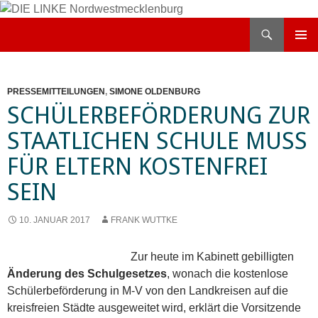
Zum
Inhalt
Suchen
DIE LINKE Nordwestmecklenburg
springen
PRIMÄR
MENÜ
PRESSEMITTEILUNGEN
,
SIMONE OLDENBURG
SCHÜLERBEFÖRDERUNG ZUR
STAATLICHEN SCHULE MUSS
FÜR ELTERN KOSTENFREI
SEIN
10. JANUAR 2017
FRANK WUTTKE
Zur heute im Kabinett gebilligten
Änderung des Schulgesetzes
, wonach die kostenlose
Schülerbeförderung in M-V von den Landkreisen auf die
kreisfreien Städte ausgeweitet wird, erklärt die Vorsitzende