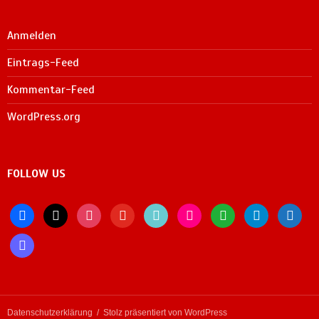
Anmelden
Eintrags-Feed
Kommentar-Feed
WordPress.org
FOLLOW US
facebook
x
instagram
youtube
tiktok
flickr
whatsapp
telegram
bluesky
mastodon
Datenschutzerklärung
Stolz präsentiert von WordPress