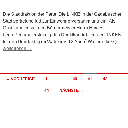
Die Stadtfraktion der Partei Die LINKE in der Gadebuscher
Stadtvertretung lud zur Einwohnerversammlung ein. Als
Gast konnten wir den Bürgermeister Herrn Howest
begrüßen und erstmalig den Direktkandidaten der LINKEN
für den Bundestag im Wahlkreis 12 André Walther (links).
Reges Interesse auf der Einwohnerversammlung
weiterlesen
→
Beitragsnavigation
← VORHERIGE
1
…
40
41
42
…
44
NÄCHSTE →