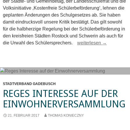
der Städte- und Gemeindetag, der Landesschülerrat und die
Volksinitiative ‚Kostenfreie Schülerbeförderung‘, lehnen die
geplanten Änderungen des Schulgesetzes ab. Sie haben
damit eindrucksvoll unsere Kritik bestätigt. Das gilt sowohl
für die halbherzige Regelung bei der Schülerbeförderung in
den kreisfreien Städten Rostock und Schwerin als auch für
Anhörung zum Schulgesetz 
die Urwahl des Schülersprechers.
weiterlesen
→
STADTVERBAND GADEBUSCH
REGES INTERESSE AUF DER
EINWOHNERVERSAMMLUNG
21. FEBRUAR 2017
THOMAS KONIECZNY