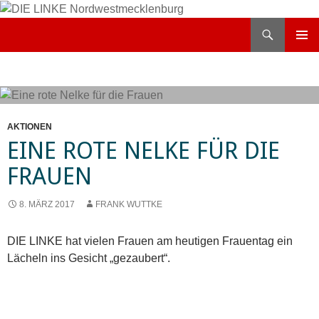
Zum
Inhalt
Suchen
DIE LINKE Nordwestmecklenburg
springen
PRIMÄR
MENÜ
AKTIONEN
EINE ROTE NELKE FÜR DIE
FRAUEN
8. MÄRZ 2017
FRANK WUTTKE
DIE LINKE hat vielen Frauen am heutigen Frauentag ein
Lächeln ins Gesicht „gezaubert“.