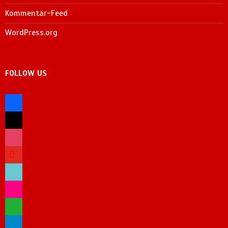
Kommentar-Feed
WordPress.org
FOLLOW US
facebook
x
instagram
youtube
tiktok
flickr
whatsapp
telegram