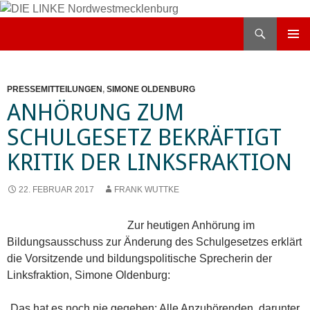
Zum
Inhalt
Suchen
DIE LINKE Nordwestmecklenburg
springen
PRIMÄR
MENÜ
PRESSEMITTEILUNGEN
,
SIMONE OLDENBURG
ANHÖRUNG ZUM
SCHULGESETZ BEKRÄFTIGT
KRITIK DER LINKSFRAKTION
22. FEBRUAR 2017
FRANK WUTTKE
Zur heutigen Anhörung im
Bildungsausschuss zur Änderung des Schulgesetzes erklärt
die Vorsitzende und bildungspolitische Sprecherin der
Linksfraktion, Simone Oldenburg:
„Das hat es noch nie gegeben: Alle Anzuhörenden, darunter