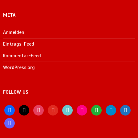
META
Anmelden
Eintrags-Feed
Kommentar-Feed
WordPress.org
FOLLOW US
facebook
x
instagram
youtube
tiktok
flickr
whatsapp
telegram
bluesky
mastodon