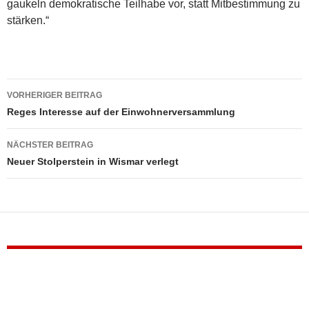
gaukeln demokratische Teilhabe vor, statt Mitbestimmung zu
stärken.“
Beitragsnavigation
VORHERIGER BEITRAG
Reges Interesse auf der Einwohnerversammlung
NÄCHSTER BEITRAG
Neuer Stolperstein in Wismar verlegt