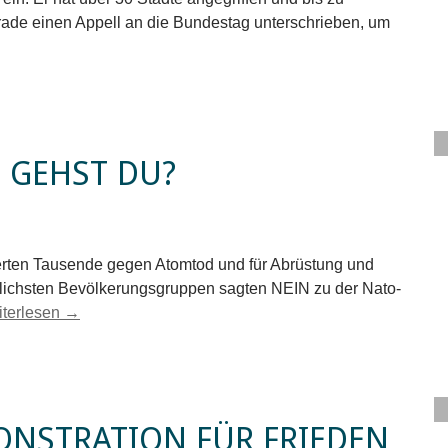
rade einen Appell an die Bundestag unterschrieben, um
 GEHST DU?
ierten Tausende gegen Atomtod und für Abrüstung und
dlichsten Bevölkerungsgruppen sagten NEIN zu der Nato-
termarsch, wohin gehst Du?
iterlesen
→
ONSTRATION FÜR FRIEDEN