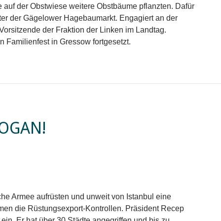
e auf der Obstwiese weitere Obstbäume pflanzten. Dafür
nter der Gägelower Hagebaumarkt. Engagiert an der
 Vorsitzende der Fraktion der Linken im Landtag.
 Familienfest in Gressow fortgesetzt.
DOGAN!
che Armee aufrüsten und unweit von Istanbul eine
en die Rüstungsexport-Kontrollen. Präsident Recep
ein. Er hat über 30 Städte angegriffen und bis zu