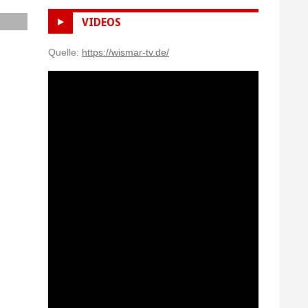
VIDEOS
Quelle:
https://wismar-tv.de/