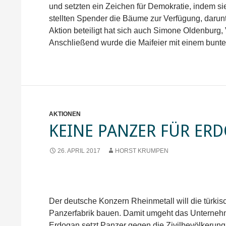
und setzten ein Zeichen für Demokratie, indem si
stellten Spender die Bäume zur Verfügung, daru
Aktion beteiligt hat sich auch Simone Oldenburg,
Anschließend wurde die Maifeier mit einem bunten
AKTIONEN
KEINE PANZER FÜR ER
26. APRIL 2017
HORST KRUMPEN
Der deutsche Konzern Rheinmetall will die türkis
Panzerfabrik bauen. Damit umgeht das Unternehm
Erdogan setzt Panzer gegen die Zivilbevölkerung 