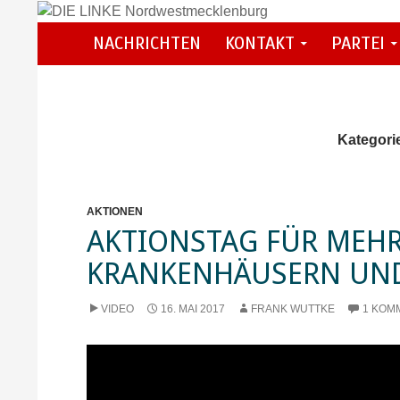
Zum
Inhalt
Suchen
NACHRICHTEN
KONTAKT
PARTEI
DIE LINKE Nordwestmecklenburg
springen
Kategori
AKTIONEN
AKTIONSTAG FÜR MEHR
KRANKENHÄUSERN UND
VIDEO
16. MAI 2017
FRANK WUTTKE
1 KOM