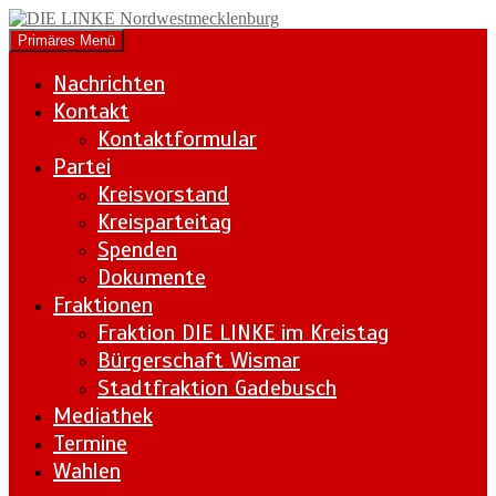
Zum
Inhalt
Suchen
Primäres Menü
springen
DIE LINKE
Nachrichten
Nordwestmecklenburg
Kontakt
Kontaktformular
Partei
Kreisvorstand
Kreisparteitag
Spenden
Dokumente
Fraktionen
Fraktion DIE LINKE im Kreistag
Bürgerschaft Wismar
Stadtfraktion Gadebusch
Mediathek
Termine
Wahlen