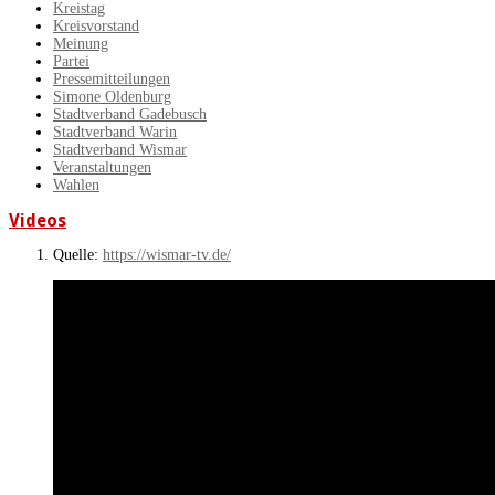
Kreistag
Kreisvorstand
Meinung
Partei
Pressemitteilungen
Simone Oldenburg
Stadtverband Gadebusch
Stadtverband Warin
Stadtverband Wismar
Veranstaltungen
Wahlen
Videos
Quelle:
https://wismar-tv.de/