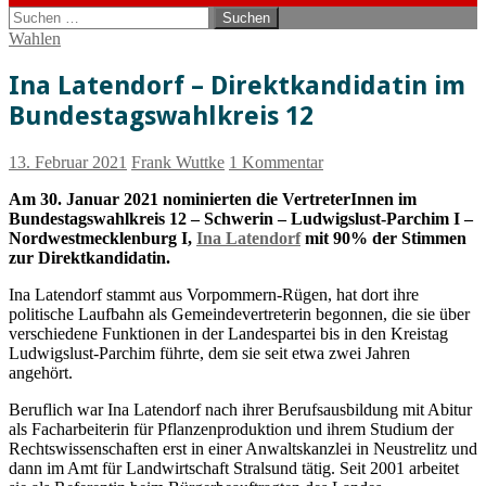
Suchen
nach:
Wahlen
Ina Latendorf – Direktkandidatin im
Bundestagswahlkreis 12
13. Februar 2021
Frank Wuttke
1 Kommentar
Am 30. Januar 2021 nominierten die VertreterInnen im
Bundestagswahlkreis 12 – Schwerin – Ludwigslust-Parchim I –
Nordwestmecklenburg I,
Ina Latendorf
mit 90% der Stimmen
zur Direktkandidatin.
Ina Latendorf stammt aus Vorpommern-Rügen, hat dort ihre
politische Laufbahn als Gemeindevertreterin begonnen, die sie über
verschiedene Funktionen in der Landespartei bis in den Kreistag
Ludwigslust-Parchim führte, dem sie seit etwa zwei Jahren
angehört.
Beruflich war Ina Latendorf nach ihrer Berufsausbildung mit Abitur
als Facharbeiterin für Pflanzenproduktion und ihrem Studium der
Rechtswissenschaften erst in einer Anwaltskanzlei in Neustrelitz und
dann im Amt für Landwirtschaft Stralsund tätig. Seit 2001 arbeitet