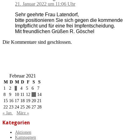
21. Januar 2022 um 11:06 Uhr
Sehr geehrte Frau Latendorf,
bitte positionieren Sie sich gegen die kommende
Impfpflicht und für eine frei Impfentscheidung.
Mit freundlichen Grüßen R. Göschel
Die Kommentare sind geschlossen.
Februar 2021
M
D
M
D
F
S
S
1
2
3
4
5
6
7
8
9
10
11
12
13
14
15
16
17
18
19
20
21
22
23
24
25
26
27
28
« Jan.
März »
Kategorien
Aktionen
Kampagnen