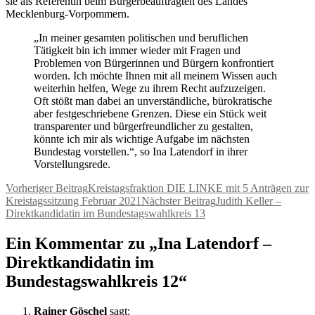
sie als Referentin beim Bürgerbeauftragten des Landes
Mecklenburg-Vorpommern.
„In meiner gesamten politischen und beruflichen
Tätigkeit bin ich immer wieder mit Fragen und
Problemen von Bürgerinnen und Bürgern konfrontiert
worden. Ich möchte Ihnen mit all meinem Wissen auch
weiterhin helfen, Wege zu ihrem Recht aufzuzeigen.
Oft stößt man dabei an unverständliche, bürokratische
aber festgeschriebene Grenzen. Diese ein Stück weit
transparenter und bürgerfreundlicher zu gestalten,
könnte ich mir als wichtige Aufgabe im nächsten
Bundestag vorstellen.“, so Ina Latendorf in ihrer
Vorstellungsrede.
Beitragsnavigation
Vorheriger Beitrag
Kreistagsfraktion DIE LINKE mit 5 Anträgen zur
Kreistagssitzung Februar 2021
Nächster Beitrag
Judith Keller –
Direktkandidatin im Bundestagswahlkreis 13
Ein Kommentar zu „Ina Latendorf –
Direktkandidatin im
Bundestagswahlkreis 12“
Rainer Göschel
sagt: