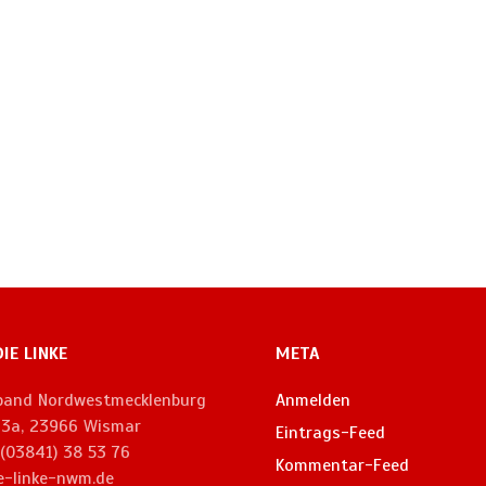
DIE LINKE
META
rband Nordwestmecklenburg
Anmelden
. 3a, 23966 Wismar
Eintrags-Feed
 (03841) 38 53 76
Kommentar-Feed
e-linke-nwm.de