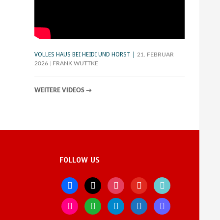
VOLLES HAUS BEI HEIDI UND HORST
21. FEBRUAR
2026
FRANK WUTTKE
WEITERE VIDEOS
→
FOLLOW US
facebook
x
instagram
youtube
tiktok
flickr
whatsapp
telegram
bluesky
mastodon