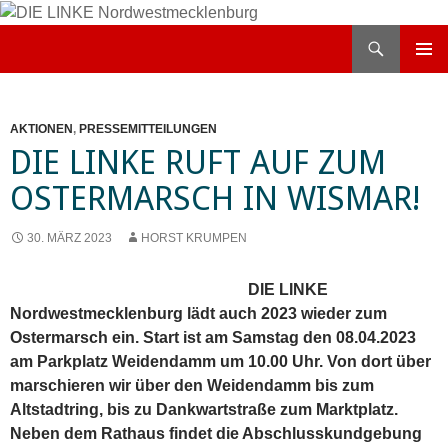
Zum
Inhalt
Suchen
DIE LINKE Nordwestmecklenburg
springen
PRIMÄR
MENÜ
AKTIONEN
,
PRESSEMITTEILUNGEN
DIE LINKE RUFT AUF ZUM
OSTERMARSCH IN WISMAR!
30. MÄRZ 2023
HORST KRUMPEN
DIE LINKE
Nordwestmecklenburg lädt auch 2023 wieder zum
Ostermarsch ein. Start ist am Samstag den 08.04.2023
am Parkplatz Weidendamm um 10.00 Uhr. Von dort über
marschieren wir über den Weidendamm bis zum
Altstadtring, bis zu Dankwartstraße zum Marktplatz.
Neben dem Rathaus findet die Abschlusskundgebung