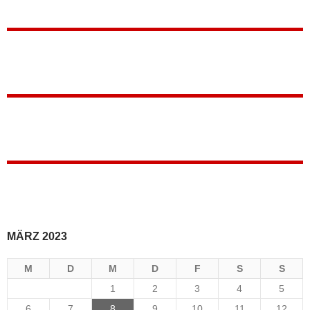
MÄRZ 2023
M
D
M
D
F
S
S
1
2
3
4
5
6
7
8
9
10
11
12