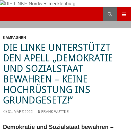
Zum
Inhalt
Suchen
DIE LINKE Nordwestmecklenburg
springen
PRIMÄR
MENÜ
KAMPAGNEN
DIE LINKE UNTERSTÜTZT
DEN APELL „DEMOKRATIE
UND SOZIALSTAAT
BEWAHREN – KEINE
HOCHRÜSTUNG INS
GRUNDGESETZ!“
31. MÄRZ 2022
FRANK WUTTKE
Demokratie und Sozialstaat bewahren –