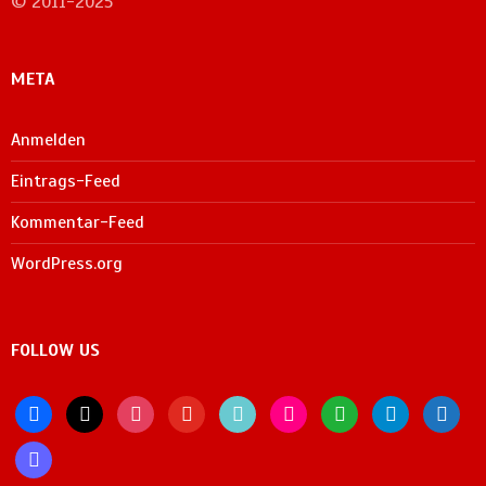
© 2011-2025
META
Anmelden
Eintrags-Feed
Kommentar-Feed
WordPress.org
FOLLOW US
facebook
x
instagram
youtube
tiktok
flickr
whatsapp
telegram
bluesky
mastodon