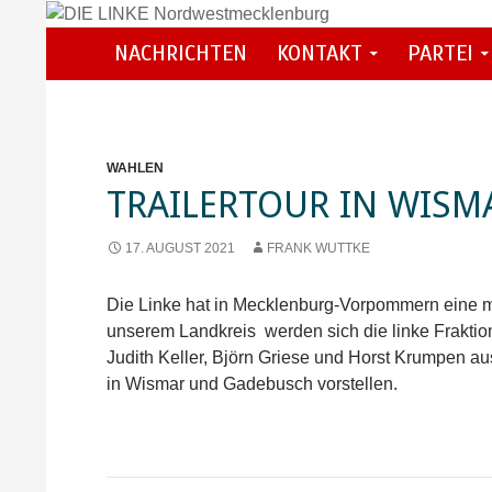
Zum
Inhalt
Suchen
NACHRICHTEN
KONTAKT
PARTEI
DIE LINKE Nordwestmecklenburg
springen
WAHLEN
TRAILERTOUR IN WIS
17. AUGUST 2021
FRANK WUTTKE
Die Linke hat in Mecklenburg-Vorpommern eine m
unserem Landkreis werden sich die linke Frakti
Judith Keller, Björn Griese und Horst Krumpen a
in Wismar und Gadebusch vorstellen.