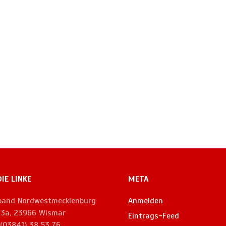
DIE LINKE
META
rband Nordwestmecklenburg
Anmelden
. 3a, 23966 Wismar
Eintrags-Feed
 (03841) 38 53 76