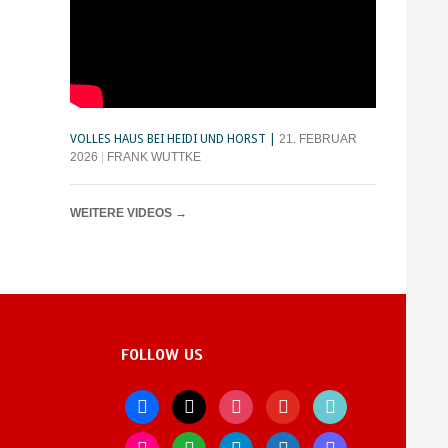
VOLLES HAUS BEI HEIDI UND HORST
21. FEBRUAR
2026
FRANK WUTTKE
WEITERE VIDEOS
→
FOLLOW US
facebook
x
instagram
youtube
tiktok
flickr
whatsapp
telegram
bluesky
mastodon