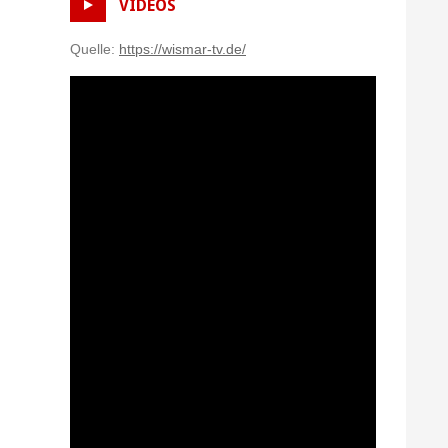
VIDEOS
Quelle:
https://wismar-tv.de/