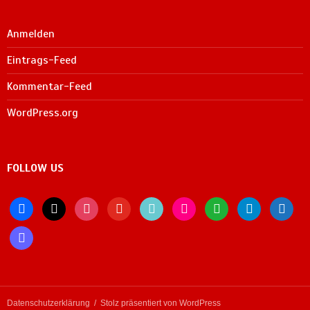
Anmelden
Eintrags-Feed
Kommentar-Feed
WordPress.org
FOLLOW US
facebook
x
instagram
youtube
tiktok
flickr
whatsapp
telegram
bluesky
mastodon
Datenschutzerklärung
Stolz präsentiert von WordPress