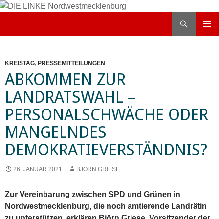
Zum
Inhalt
Suchen
DIE LINKE Nordwestmecklenburg
springen
PRIMÄR
MENÜ
KREISTAG
,
PRESSEMITTEILUNGEN
ABKOMMEN ZUR
LANDRATSWAHL –
PERSONALSCHWÄCHE ODER
MANGELNDES
DEMOKRATIEVERSTÄNDNIS?
26. JANUAR 2021
BJÖRN GRIESE
Zur Vereinbarung zwischen SPD und Grünen in
Nordwestmecklenburg, die noch amtierende Landrätin
zu unterstützen, erklären Björn Griese, Vorsitzender der