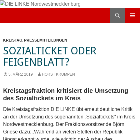
Zum
Inhalt
Suchen
DIE LINKE Nordwestmecklenburg
springen
PRIMÄR
MENÜ
KREISTAG
,
PRESSEMITTEILUNGEN
SOZIALTICKET ODER
FEIGENBLATT?
5. MÄRZ 2019
HORST KRUMPEN
Kreistagsfraktion kritisiert die Umsetzung
des Sozialtickets im Kreis
Die Kreistagsfraktion DIE LINKE übt erneut deutliche Kritik
an der Umsetzung des sogenannten „Sozialtickets“ im Kreis
Nordwestmecklenburg. Der Fraktionsvorsitzende Björn
Griese dazu: „Während an vielen Stellen der Republik
längst erkannt wurde, wie wichtig der Ausbau des