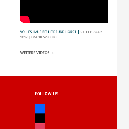
VOLLES HAUS BEI HEIDI UND HORST
21. FEBRUAR
2026
FRANK WUTTKE
WEITERE VIDEOS
→
FOLLOW US
facebook
x
instagram