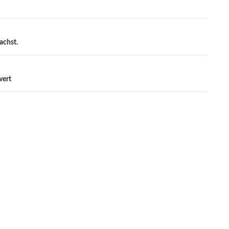
achst.
wert