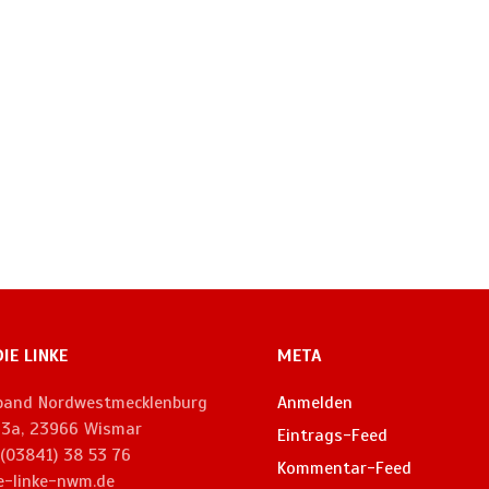
DIE LINKE
META
rband Nordwestmecklenburg
Anmelden
. 3a, 23966 Wismar
Eintrags-Feed
 (03841) 38 53 76
Kommentar-Feed
e-linke-nwm.de