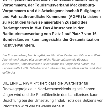
Vorpommern, der Tourismusverband Mecklenburg-
Vorpommern und die Arbeitsgemeinschaft Fußgänger
und Fahrradfreundliche Kommunen (AGFK) kritisieren
zu Recht den teilweise miserablen Zustand des
Radwegnetzes in M-V. Das Abrutschen in der
Radtourismuswertung von Platz 1 auf Platz 7 von 16
Bundesländern kann angesichts der Gesamtsituation
nicht verwundern.
Der Europaradweg Hamburg-Rügen führt über Ventschow, Bibow und Warin.
Aber einen Radweg gibt es dort nicht. Radler müssen die überaus
kurvenreiche, unübersichtliche Alleenstraße mit Leitplanken nutzen, die
Landesstraße L 031. Urlauber und Einheimische, vor allem Kinder, sind stark
gefährdet.
DIE LINKE. NWM kritisiert, dass die „Warteliste“ für
Radwegeprojekte in Nordwestmecklenburg seit Jahren
länger wird und die Prioritätenliste des Landkreises kaum
Beachtung bei der Umsetzung findet. Trotz des Setzens von
Prioritäten wird viel zu wenig gebaut.