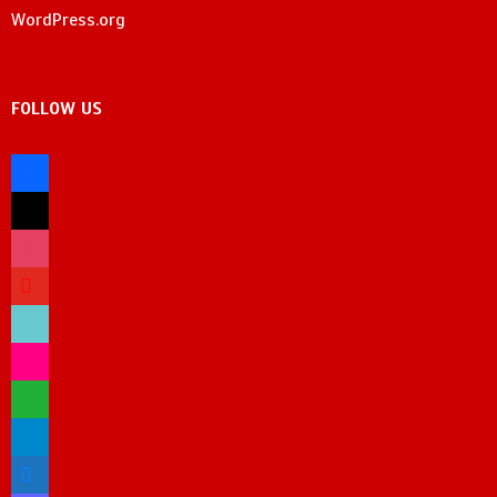
WordPress.org
FOLLOW US
facebook
x
instagram
youtube
tiktok
flickr
whatsapp
telegram
bluesky