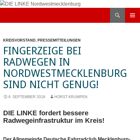
Zum
Inhalt
Suchen
DIE LINKE Nordwestmecklenburg
springen
PRIMÄR
MENÜ
KREISVORSTAND
,
PRESSEMITTEILUNGEN
FINGERZEIGE BEI
RADWEGEN IN
NORDWESTMECKLENBURG
SIND NICHT GENUG!
6. SEPTEMBER 2018
HORST KRUMPEN
DIE LINKE fordert bessere
Radwegeinfrastruktur im Kreis!
Der Allgemeinde Deutsche Fahrradclub Mecklenburg-