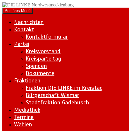
Zum
Inhalt
Suchen
Primäres Menü
springen
DIE LINKE
Nachrichten
Nordwestmecklenburg
Kontakt
Kontaktformular
Partei
Kreisvorstand
Kreisparteitag
Spenden
Dokumente
Fraktionen
Fraktion DIE LINKE im Kreistag
Bürgerschaft Wismar
Stadtfraktion Gadebusch
Mediathek
Termine
Wahlen