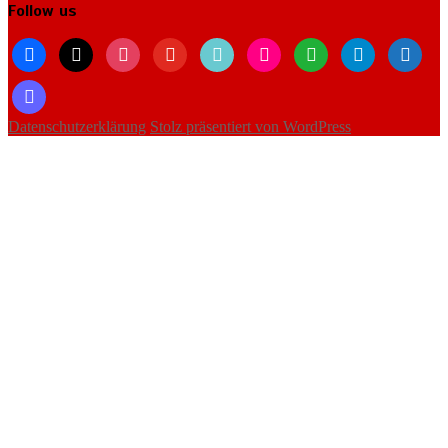
Follow us
facebook
x
instagram
youtube
tiktok
flickr
whatsapp
telegram
bluesky
mastodon
Datenschutzerklärung
Stolz präsentiert von WordPress