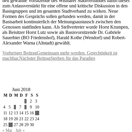
neu gewählte Vorsitzende des Wismarer Stadtverbandes nahm dieses
zum Anlassverstärkt für eine offene und kritische Diskussion in den
Basisgruppen und im gesamten Stadtverband zu wirken. Neue
Formen des Gesprächs sollen gefunden werden, damit in der
Basisarbeit kontinuierlich der Meinungsaustausch zwischen den
Genossen stattfinden kann. Als Stellvertreter wurde Horst Krumpen,
als Beisitzer Horst Lutz sowie als Basisvorsitzende Dr. Gabriele
Sauerbier (BO Friedenshof), Harald Kothe (Wendorf) und Robert-
Alexander Warna (Altstadt) gewählt.
Beitragsnavigation
Vorheriger Beitrag
Gemeinsam mehr werden. Gerechtigkeit ist
machbar.
Nächster Beitrag
Sterben für das Paradies
Juni 2018
M
D
M
D
F
S
S
1
2
3
4
5
6
7
8
9
10
11
12
13
14
15
16
17
18
19
20
21
22
23
24
25
26
27
28
29
30
« Mai
Juli »