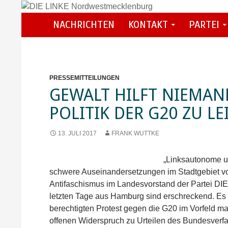
Zum
Inhalt
Suchen
NACHRICHTEN
KONTAKT
PARTEI
DIE LINKE Nordwestmecklenburg
springen
PRESSEMITTEILUNGEN
GEWALT HILFT NIEMAN
POLITIK DER G20 ZU L
13. JULI 2017
FRANK WUTTKE
„Linksautonome un
schwere Auseinandersetzungen im Stadtgebiet von
Antifaschismus im Landesvorstand der Partei DI
letzten Tage aus Hamburg sind erschreckend. Es bl
berechtigten Protest gegen die G20 im Vorfeld ma
offenen Widerspruch zu Urteilen des Bundesverfas