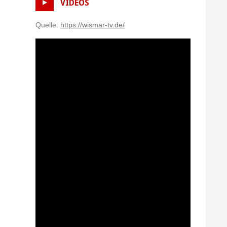
VIDEOS
Quelle:
https://wismar-tv.de/