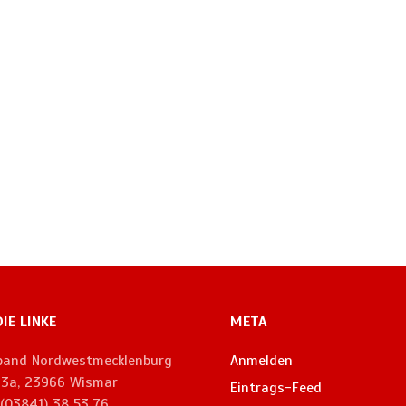
DIE LINKE
META
rband Nordwestmecklenburg
Anmelden
. 3a, 23966 Wismar
Eintrags-Feed
 (03841) 38 53 76