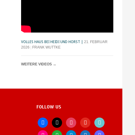
VOLLES HAUS BEI HEIDI UND HORST
21. FEBRUAR
2026
FRANK WUTTKE
WEITERE VIDEOS
→
FOLLOW US
facebook
x
instagram
youtube
tiktok
flickr
whatsapp
telegram
bluesky
mastodon