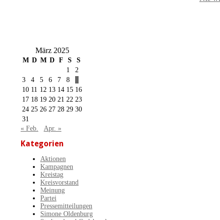
März 2025
M
D
M
D
F
S
S
1
2
3
4
5
6
7
8
9
10
11
12
13
14
15
16
17
18
19
20
21
22
23
24
25
26
27
28
29
30
31
« Feb.
Apr. »
Kategorien
Aktionen
Kampagnen
Kreistag
Kreisvorstand
Meinung
Partei
Pressemitteilungen
Simone Oldenburg