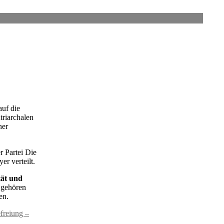
auf die
triarchalen
her
r Partei Die
r verteilt.
tät und
 gehören
en.
efreiung –