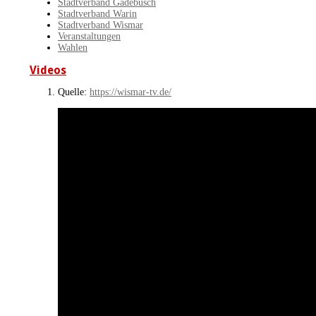
Stadtverband Gadebusch
Stadtverband Warin
Stadtverband Wismar
Veranstaltungen
Wahlen
Videos
Quelle:
https://wismar-tv.de/