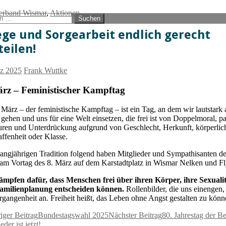
verband Wismar
,
Aktionen
n
nburg
ege und Sorgearbeit endlich gerecht
teilen!
rz 2025
Frank Wuttke
ärz – Feministischer Kampftag
 März – der feministische Kampftag – ist ein Tag, an dem wir lautstark 
 gehen und uns für eine Welt einsetzen, die frei ist von Doppelmoral, pa
uren und Unterdrückung aufgrund von Geschlecht, Herkunft, körperlic
ffenheit oder Klasse.
langjährigen Tradition folgend haben Mitglieder und Sympathisanten de
am Vortag des 8. März auf dem Karstadtplatz in Wismar Nelken und Flye
ämpfen dafür, dass Menschen frei über ihren Körper, ihre Sexuali
Familienplanung entscheiden können.
Rollenbilder, die uns einengen,
rgangenheit an. Freiheit heißt, das Leben ohne Angst gestalten zu könn
iger Beitrag
Bundestagswahl 2025
Nächster Beitrag
80. Jahrestag der B
der ist jetzt!