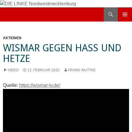
Zum
Inhalt
Suchen
DIE LINKE Nordwestmecklenburg
springen
PRIMÄR
MENÜ
AKTIONEN
WISMAR GEGEN HASS UND
HETZE
VIDEO
12. FEBRUAR 2025
FRANK WUTTKE
Quelle:
https://wismar-tv.de/