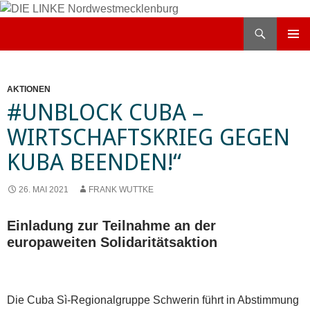
Zum
Inhalt
Suchen
DIE LINKE Nordwestmecklenburg
springen
PRIMÄR
MENÜ
AKTIONEN
#UNBLOCK CUBA –
WIRTSCHAFTSKRIEG GEGEN
KUBA BEENDEN!“
26. MAI 2021
FRANK WUTTKE
Einladung zur Teilnahme an der
europaweiten Solidaritätsaktion
Die Cuba Sì-Regionalgruppe Schwerin führt in Abstimmung