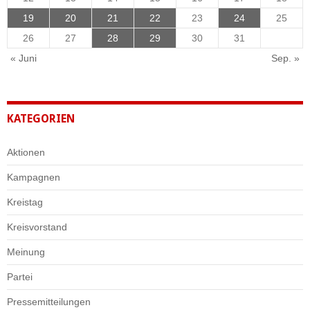
19
20
21
22
23
24
25
26
27
28
29
30
31
« Juni
Sep. »
KATEGORIEN
Aktionen
Kampagnen
Kreistag
Kreisvorstand
Meinung
Partei
Pressemitteilungen