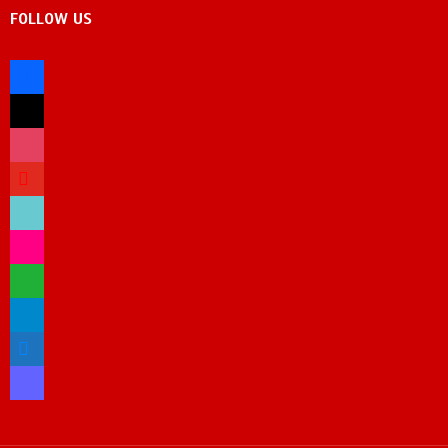
FOLLOW US
facebook
x
instagram
youtube
tiktok
flickr
whatsapp
telegram
bluesky
mastodon