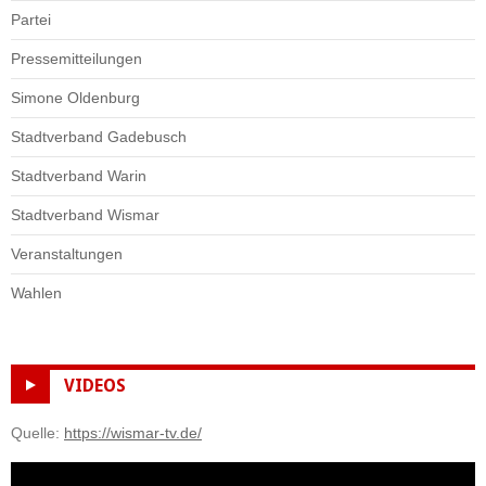
Partei
Pressemitteilungen
Simone Oldenburg
Stadtverband Gadebusch
Stadtverband Warin
Stadtverband Wismar
Veranstaltungen
Wahlen
VIDEOS
Quelle:
https://wismar-tv.de/