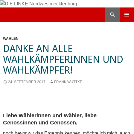
Zum
Inhalt
Suchen
DIE LINKE Nordwestmecklenburg
springen
PRIMÄR
MENÜ
WAHLEN
DANKE AN ALLE
WAHLKÄMPFERINNEN UND
WAHLKÄMPFER!
24. SEPTEMBER 2017
FRANK WUTTKE
Liebe Wählerinnen und Wähler, liebe
Genossinnen und Genossen,
noch bevor wir das Ergebnis kennen, möchte ich mich, auch