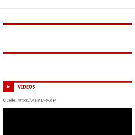
VIDEOS
Quelle:
https://wismar-tv.de/