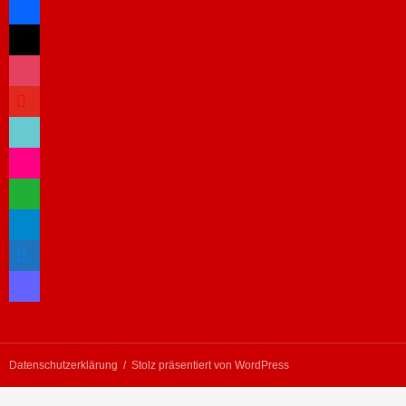
x
instagram
youtube
tiktok
flickr
whatsapp
telegram
bluesky
mastodon
Datenschutzerklärung
Stolz präsentiert von WordPress