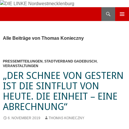
Zum
Inhalt
Suchen
DIE LINKE Nordwestmecklenburg
springen
PRIMÄR
MENÜ
Alle Beiträge von Thomas Konieczny
PRESSEMITTEILUNGEN
,
STADTVERBAND GADEBUSCH
,
VERANSTALTUNGEN
„DER SCHNEE VON GESTERN
IST DIE SINTFLUT VON
HEUTE. DIE EINHEIT – EINE
ABRECHNUNG“
6. NOVEMBER 2019
THOMAS KONIECZNY