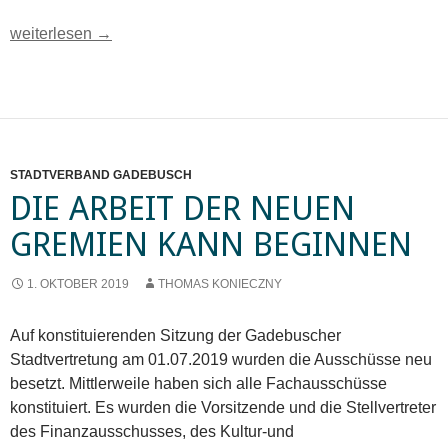
„Der Schnee von gestern ist die Sintflut von heute. Die Einhei
weiterlesen
→
STADTVERBAND GADEBUSCH
DIE ARBEIT DER NEUEN
GREMIEN KANN BEGINNEN
1. OKTOBER 2019
THOMAS KONIECZNY
Auf konstituierenden Sitzung der Gadebuscher
Stadtvertretung am 01.07.2019 wurden die Ausschüsse neu
besetzt. Mittlerweile haben sich alle Fachausschüsse
konstituiert. Es wurden die Vorsitzende und die Stellvertreter
des Finanzausschusses, des Kultur-und