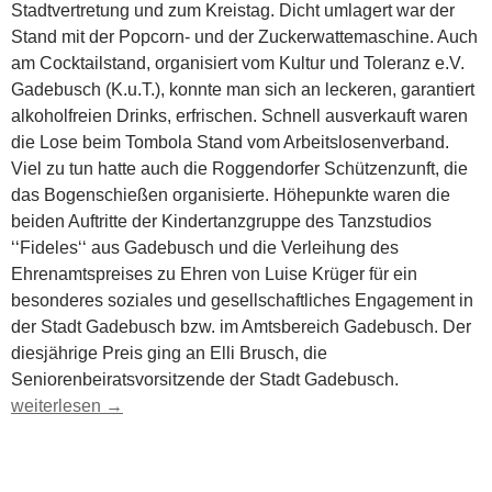
Stadtvertretung und zum Kreistag. Dicht umlagert war der
Stand mit der Popcorn- und der Zuckerwattemaschine. Auch
am Cocktailstand, organisiert vom Kultur und Toleranz e.V.
Gadebusch (K.u.T.), konnte man sich an leckeren, garantiert
alkoholfreien Drinks, erfrischen. Schnell ausverkauft waren
die Lose beim Tombola Stand vom Arbeitslosenverband.
Viel zu tun hatte auch die Roggendorfer Schützenzunft, die
das Bogenschießen organisierte. Höhepunkte waren die
beiden Auftritte der Kindertanzgruppe des Tanzstudios
‘‘Fideles‘‘ aus Gadebusch und die Verleihung des
Ehrenamtspreises zu Ehren von Luise Krüger für ein
besonderes soziales und gesellschaftliches Engagement in
der Stadt Gadebusch bzw. im Amtsbereich Gadebusch. Der
diesjährige Preis ging an Elli Brusch, die
Seniorenbeiratsvorsitzende der Stadt Gadebusch.
Alle Jahre wieder und doch etwas anders…
weiterlesen
→