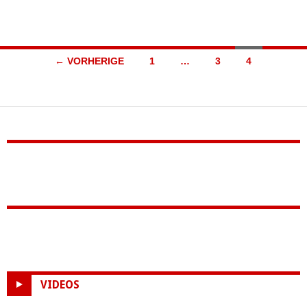
Beitragsnavigation
← VORHERIGE
1
…
3
4
VIDEOS