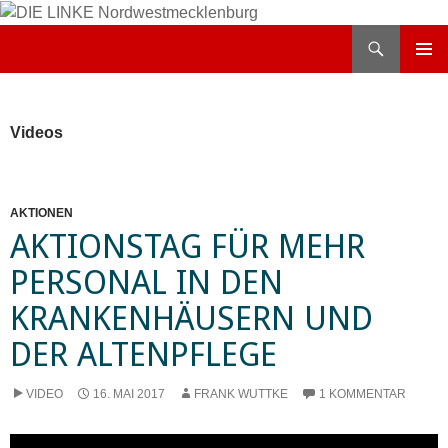
Zum
Inhalt
Suchen
DIE LINKE Nordwestmecklenburg
springen
PRIMÄR
MENÜ
Videos
AKTIONEN
AKTIONSTAG FÜR MEHR
PERSONAL IN DEN
KRANKENHÄUSERN UND
DER ALTENPFLEGE
VIDEO
16. MAI 2017
FRANK WUTTKE
1 KOMMENTAR