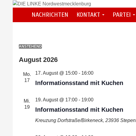
Zum
Inhalt
Suchen
NACHRICHTEN
KONTAKT
PARTEI
DIE LINKE Nordwestmecklenburg
springen
Veranstaltungen
ANSTEHEND
Datum
August 2026
wählen.
17. August @ 15:00
-
16:00
Mo.
17
Informationsstand mit Kuchen
19. August @ 17:00
-
19:00
Mi.
19
Informationsstand mit Kuchen
Kreuzung Dorfstraße/Birkeneck, 23936 Stepeni