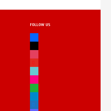
FOLLOW US
facebook
x
instagram
youtube
tiktok
flickr
whatsapp
telegram
bluesky
mastodon