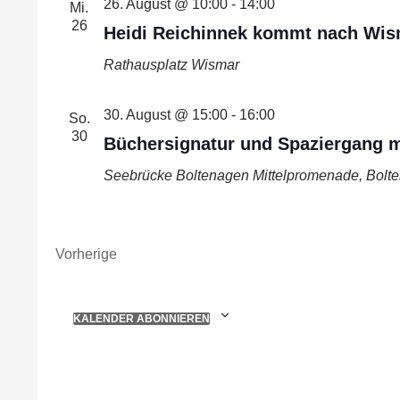
26. August @ 10:00
-
14:00
Mi.
26
Heidi Reichinnek kommt nach Wis
Rathausplatz Wismar
30. August @ 15:00
-
16:00
So.
30
Büchersignatur und Spaziergang m
Seebrücke Boltenagen
Mittelpromenade, Bolt
Veranstaltungen
Vorherige
KALENDER ABONNIEREN