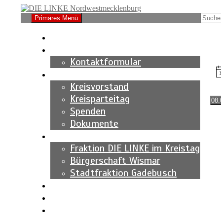
Zum
Inhalt
Suchen
Suche
Primäres Menü
springen
nach:
DIE LINKE Nordwestmeckle
Nachrichten
Kontakt
Ve
Kontaktformular
Partei
fü
H
Kreisvorstand
8.
Kreisparteitag
A
08.
Da
Spenden
2
wäh
Dokumente
Fraktionen
Fraktion DIE LINKE im Kreistag
Bürgerschaft Wismar
Stadtfraktion Gadebusch
Mediathek
Termine
Wahlen