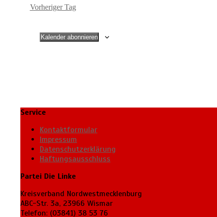
Vorheriger Tag
Kalender abonnieren
Service
Kontaktformular
Impressum
Datenschutzerklärung
Haftungsausschluss
Partei Die Linke
Kreisverband Nordwestmecklenburg
ABC-Str. 3a, 23966 Wismar
Telefon: (03841) 38 53 76