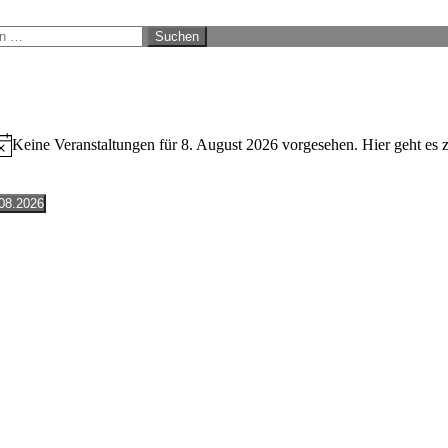
n
nburg
ranstaltungen
Keine Veranstaltungen für 8. August 2026 vorgesehen. Hier geht es 
r
inweis
ugust
08.2026
tum
026
len.