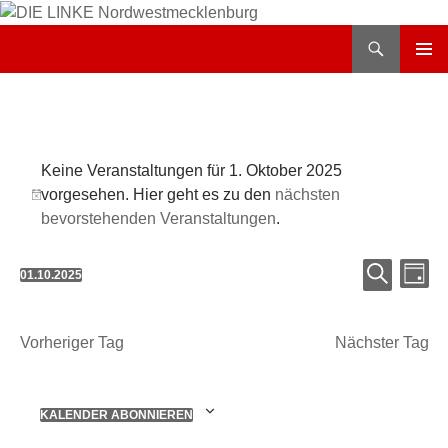
Zum
Inhalt
Suchen
DIE LINKE Nordwestmecklenburg
springen
PRIMÄR
MENÜ
Veranstaltungen
Keine Veranstaltungen für 1. Oktober 2025
für
vorgesehen. Hier geht es zu den
nächsten
Hinweis
1.
bevorstehenden Veranstaltungen
.
Oktober
Verans
Ver
01.10.2025
TAG
2025
Suche
Ans
Datum
SUCHE
und
Nav
wählen.
Ansicht
Vorheriger Tag
Nächster Tag
Navigat
KALENDER ABONNIEREN