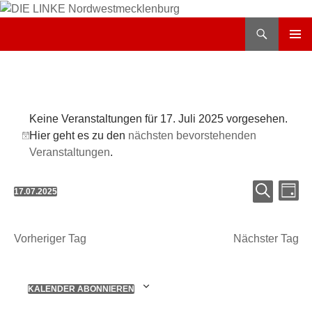
Zum
Inhalt
Suchen
DIE LINKE Nordwestmecklenburg
springen
PRIMÄR
MENÜ
Veranstaltungen
Keine Veranstaltungen für 17. Juli 2025 vorgesehen.
für
Hier geht es zu den
nächsten bevorstehenden
Hinweis
17.
Veranstaltungen
.
Juli
Verans
Ver
17.07.2025
TAG
2025
Suche
Ans
Datum
SUCHE
und
Nav
wählen.
Ansicht
Vorheriger Tag
Nächster Tag
Navigat
KALENDER ABONNIEREN