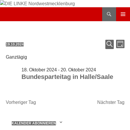
Zum
Inhalt
Suchen
DIE LINKE Nordwestmecklenburg
springen
PRIMÄR
MENÜ
Verans
Ver
Veranstaltungen
19.10.2024
TAG
Suche
Ans
Datum
SUCHE
für
und
Nav
wählen.
Ganztägig
Ansicht
19.
Navigat
18. Oktober 2024
-
20. Oktober 2024
Oktober
Bundesparteitag in Halle/Saale
2024
Vorheriger Tag
Nächster Tag
KALENDER ABONNIEREN