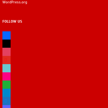
WordPress.org
FOLLOW US
facebook
x
instagram
youtube
tiktok
flickr
whatsapp
telegram
bluesky
mastodon