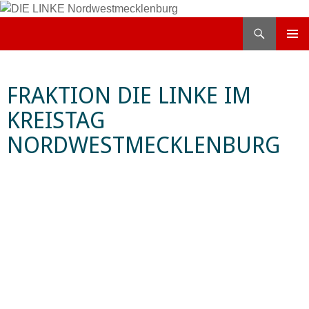
Zum
Inhalt
Suchen
DIE LINKE Nordwestmecklenburg
springen
PRIMÄR
MENÜ
FRAKTION DIE LINKE IM
KREISTAG
NORDWESTMECKLENBURG