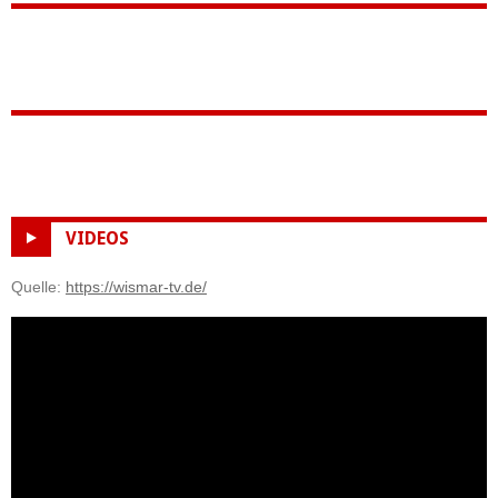
VIDEOS
Quelle:
https://wismar-tv.de/