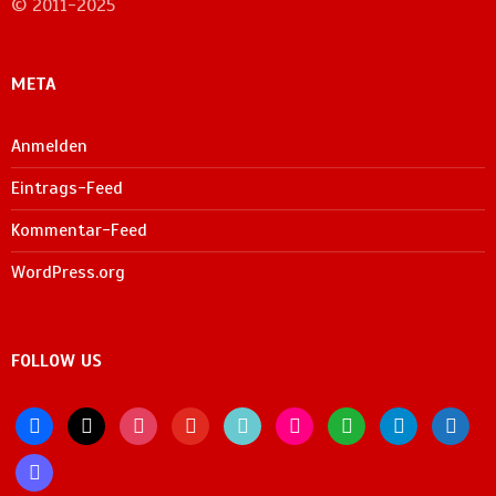
© 2011-2025
META
Anmelden
Eintrags-Feed
Kommentar-Feed
WordPress.org
FOLLOW US
facebook
x
instagram
youtube
tiktok
flickr
whatsapp
telegram
bluesky
mastodon