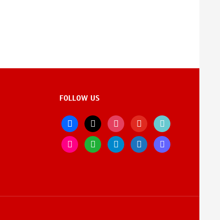
FOLLOW US
facebook
x
instagram
youtube
tiktok
flickr
whatsapp
telegram
bluesky
mastodon