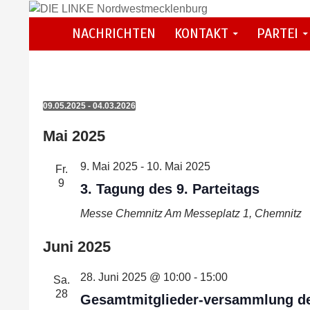
Zum
Inhalt
Suchen
NACHRICHTEN
KONTAKT
PARTEI
DIE LINKE Nordwestmecklenburg
springen
Veranstaltungen
09.05.2025
 - 
04.03.2026
Datum
Mai 2025
wählen.
9. Mai 2025
-
10. Mai 2025
Fr.
9
3. Tagung des 9. Parteitags
Messe Chemnitz
Am Messeplatz 1, Chemnitz
Juni 2025
28. Juni 2025 @ 10:00
-
15:00
Sa.
28
Gesamtmitglieder-versammlung de